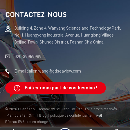
CONTACTEZ-NOUS
Building 4, Zone 4, Wanyang Science and Technology Park,
No. 1, Huangyong Industrial Avenue, Huanglong Village,
Beijiao Town, Shunde District, Foshan City, China
020-39969989
E-mail : allen.wang@gdseaview.com
Faites-nous part de vos besoins !
© 2026 Guangzhou Oceanview Sci-Tech Co., Ltd. Tous droits réservés. |
Plan du site
|
Xml
|
Blog
|
politique de confidentialité
Réseau IPv6 pris en charge