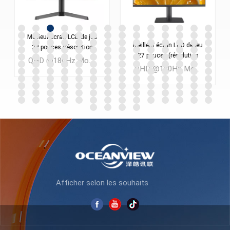
Meilleur écran LCD de jeu
Meilleur écran LCD de jeu
24 pouces (résolution
27 pouces (résolution
2560 x 1440) pour PC
QHD @180Hz Moniteur de jeu LCD FAST VA 24 pouces Quantité minimale de commande : 300 pièces
2560 x 1440) pour PC
ES238Q180
QHD @180Hz Moniteur de jeu LCD FAST IPS 27 pouces Quantité minimale de commande : 300 pièces
ES270Q180
APPRENDRE
APPRENDRE
ENCORE PLUS
ENCORE PLUS
Afficher selon les souhaits