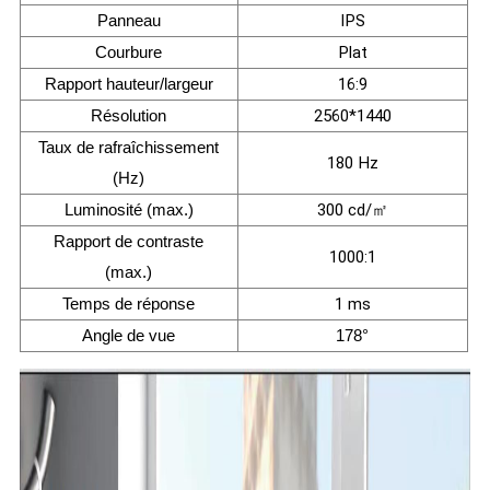
Panneau
IPS
Courbure
Plat
Rapport hauteur/largeur
16:9
Résolution
2560*1440
Taux de rafraîchissement
180 Hz
(Hz)
Luminosité (max.)
300 cd/㎡
Rapport de contraste
1000:1
(max.)
Temps de réponse
1 ms
Angle de vue
178°