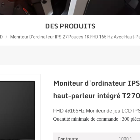
DES PRODUITS
CD
/
Moniteur D'ordinateur IPS 27 Pouces 1K FHD 165 Hz Avec Haut-P
Moniteur d'ordinateur IP
haut-parleur intégré T2
FHD
@165
Hz
Moniteur de jeu LCD IP
Quantité minimale de commande : 300 pièc
Contraste :
1000:1