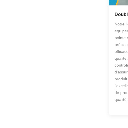
Doubl
Notre l
équipe
pointe 
précis 
efficac
qualité
contrôl
d'assure
produit
l'excel
de pro
qualité.