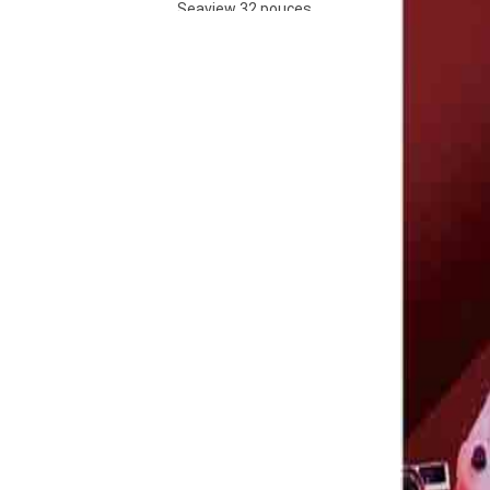
Seaview 32 pouces
QHD 100Hz IPS écran
non clignotant mural
VOIR PLUS
large gamme de
couleurs lumière de
bureau esports
moniteur S315Q100
Seaview – écran FHD
27 pouces FHD 280Hz
IPS/VA, non clignotant,
VOIR PLUS
mural, large gamme de
couleurs, éclairage de
bureau, moniteur
esports F270F280
Seaview 27 pouces
QHD 100Hz IPS/VA
écran non clignotant
VOIR PLUS
mural large gamme de
couleurs lumière de
bureau esports
moniteur F270Q100
Seaview 27 pouces
QHD 180Hz IPS/VA
écran non clignotant
VOIR PLUS
mural large gamme de
couleurs lumière de
bureau esports
moniteur F270Q180