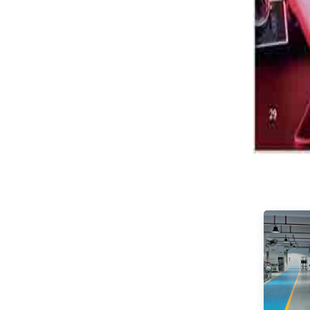
Seaview 27 pouces
QHD 240Hz IPS/VA
écran non clignotant
VOIR PLUS
mural large gamme de
couleurs lumière de
bureau esports
moniteur F270Q240