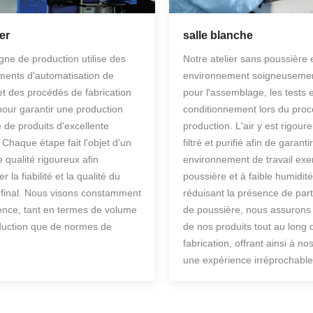
er
salle blanche
igne de production utilise des
Notre atelier sans poussière 
ments d'automatisation de
environnement soigneuseme
et des procédés de fabrication
pour l'assemblage, les tests e
pour garantir une production
conditionnement lors du pro
e de produits d'excellente
production. L'air y est rigou
. Chaque étape fait l'objet d'un
filtré et purifié afin de garanti
e qualité rigoureux afin
environnement de travail ex
r la fiabilité et la qualité du
poussière et à faible humidit
 final. Nous visons constamment
réduisant la présence de part
lence, tant en termes de volume
de poussière, nous assurons 
duction que de normes de
de nos produits tout au long 
fabrication, offrant ainsi à nos
une expérience irréprochable