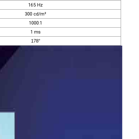
165 Hz
300 cd/m²
1000:1
1 ms
178°