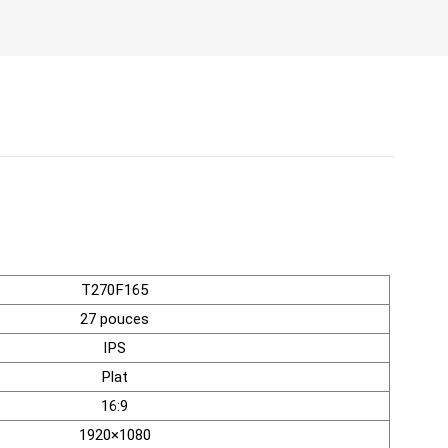
T270F165
27 pouces
IPS
Plat
16:9
1920×1080