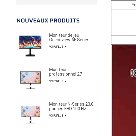
Fr
NOUVEAUX PRODUITS
Moniteur de jeu
Oceanview AF Series
27 pouces 2K 320 Hz
VOIR PLUS
pour joueurs
professionnels d'e-
sport
Moniteur
professionnel 27
pouces FHD 1K 100 Hz
VOIR PLUS
au design élégant et
épuré
Moniteur N-Series 23,8
pouces FHD 100 Hz
avec gamme de
VOIR PLUS
couleurs NTSC à 85 %