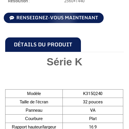
Résolution :
2560×1440
RENSEIGNEZ-VOUS MAINTENANT
DÉTAILS DU PRODUIT
Série K
Modèle
K315Q240
Taille de l'écran
32 pouces
Panneau
VA
Courbure
Plat
Rapport hauteur/largeur
16:9