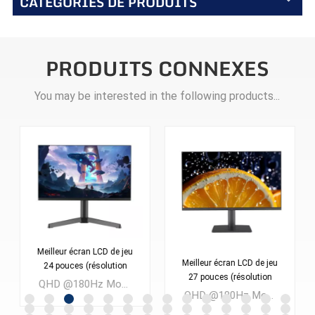
CATÉGORIES DE PRODUITS
PRODUITS CONNEXES
You may be interested in the following products...
Meilleur écran LCD de jeu
Meilleur écran LCD de jeu
24 pouces (résolution
27 pouces (résolution
2560 x 1440) pour PC
QHD @180Hz Moniteur de jeu LCD FAST VA 24 pouces Quantité minimale de commande : 300 pièces
2560 x 1440) pour PC
ES238Q180
QHD @180Hz Moniteur de jeu LCD FAST IPS 27 pouces Quantité minimale de commande : 300 pièces
ES270Q180