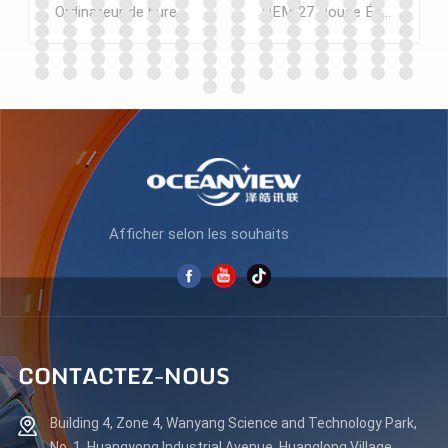
K270F165
K270F240
Ordinateur de bureau à écran LCD LED 27 pouces OEM/ODM d'usine Full HD Moniteurs pour les entreprises de CAO sur ordinateur portable
OEM 27 Pouce Écran LCD LED pour ordinateur Moniteur 1080P 2K Lolgo personnalisé avec un faible MOQ
APPRENDRE
APPRENDRE
ENCORE PLUS
ENCORE PLUS
Afficher selon les souhaits
CONTACTEZ-NOUS
Building 4, Zone 4, Wanyang Science and Technology Park,
No. 1, Huangyong Industrial Avenue, Huanglong Village,