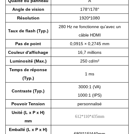
Qualité du panneau
A
Angle de vision
178°/178°
Résolution
1920*1080
280 Hz ne fonctionne qu'avec un
Taux de flash (Typ.)
câble HDMI
Pas de point
0,0915 × 0,2745 mm
Couleur d'affichage
16,7 millions
Luminosité (Max.)
250 cd/m²
Temps de réponse
1 ms
(Typ.)
3000:1 (VA)
Contraste (Typ.)
1000:1 (IPS)
Pouvoir
Tension
personnalisé
Unité (L x P x H)
612*110*435mm
mm
Emballé (L x P x H)
680*115*440mm