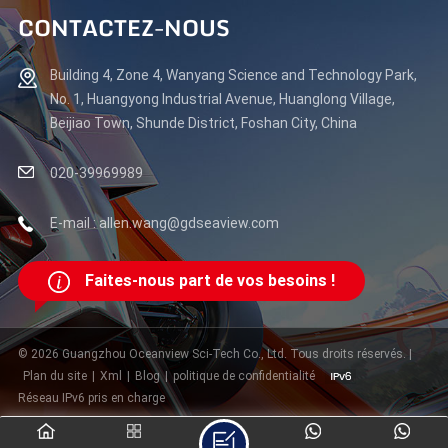
CONTACTEZ-NOUS
Building 4, Zone 4, Wanyang Science and Technology Park,
No. 1, Huangyong Industrial Avenue, Huanglong Village,
Beijiao Town, Shunde District, Foshan City, China
020-39969989
E-mail : allen.wang@gdseaview.com
Faites-nous part de vos besoins !
© 2026 Guangzhou Oceanview Sci-Tech Co., Ltd. Tous droits réservés. |
Plan du site
|
Xml
|
Blog
|
politique de confidentialité
Réseau IPv6 pris en charge