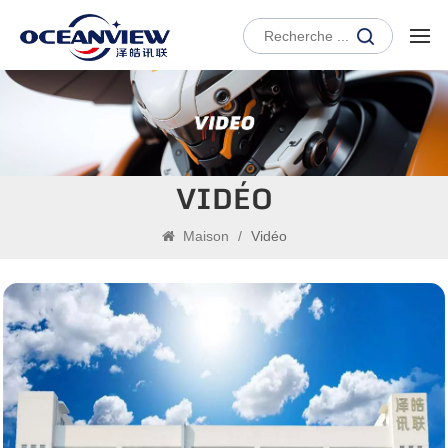
VIDÉO
Maison
/
Vidéo