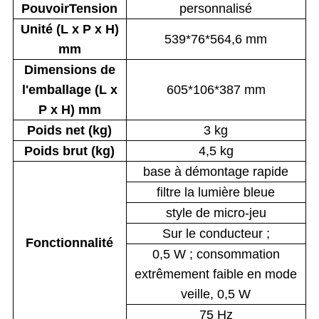
Pouvoir
Tension
personnalisé
Unité (L x P x H)
539*76*564,6 mm
mm
Dimensions de
l'emballage (L x
605*106*387 mm
P x H) mm
Poids net (kg)
3 kg
Poids brut (kg)
4,5 kg
base à démontage rapide
filtre la lumière bleue
style de micro-jeu
Sur le conducteur ;
Fonctionnalité
0,5 W ; consommation
extrêmement faible en mode
veille, 0,5 W
75 Hz