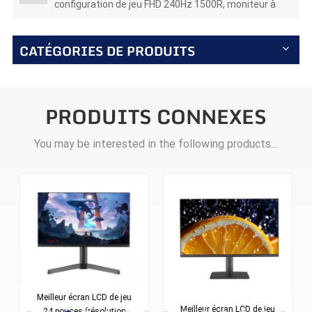
configuration de jeu FHD 240Hz 1500R, moniteur à
brosse élevée, moniteur lcd led C315F240
CATÉGORIES DE PRODUITS
PRODUITS CONNEXES
You may be interested in the following products...
Seaview 2024 nouvel
écran de bureau
Meilleur écran LCD de jeu
recommandé en gros 24