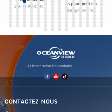
Moniteur de bureau série N 23,8 pouces FHD100Hz Protection oculaire avancée Quantité minimale de commande : 300 pièces
27 pouces (résolution
pouces FHD100HzHDMI
2560 x 1440) pour PC
VGA DP N238F100
QHD @180Hz Moniteur de jeu LCD FAST IPS 27 pouces Quantité minimale de commande : 300 pièces
ES270Q180
APPRENDRE
APPRENDRE
ENCORE PLUS
ENCORE PLUS
Afficher selon les souhaits
CONTACTEZ-NOUS