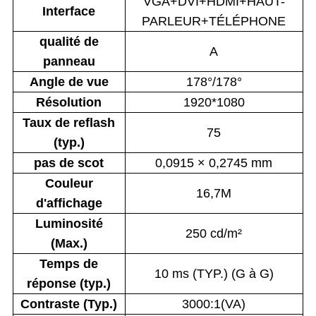
VGA+DVI+HDMI+HAUT-
Interface
PARLEUR+TÉLÉPHONE
qualité de
A
panneau
Angle de vue
178°/178°
Résolution
1920*1080
Taux de reflash
75
(typ.)
pas de scot
0,0915 × 0,2745 mm
Couleur
16,7M
d'affichage
Luminosité
250 cd/m²
(Max.)
Temps de
10 ms (TYP.) (G à G)
réponse (typ.)
Contraste (Typ.)
3000:1(VA)