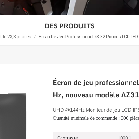
DES PRODUITS
l de 23,8 pouces
/
Écran De Jeu Professionnel 4K 32 Pouces LCD LE
Écran de jeu professionn
Hz, nouveau modèle AZ
UHD
@144
Hz
Moniteur de jeu LCD I
Quantité minimale de commande : 300 pièc
Contraste :
1000:1