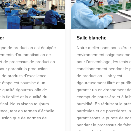
er
Salle blanche
igne de production est équipée
Notre atelier sans poussière 
ements d'automatisation de
environnement soigneuseme
et de processus de production
pour l'assemblage, les tests e
pour garantir la production
conditionnement pendant le 
e de produits d'excellence.
de production. L'air y est
 étape est soumise à un
rigoureusement filtré et purif
e qualité rigoureux afin de
garantir un environnement de 
 la fiabilité et la qualité du
exempt de poussière et à fai
 final. Nous visons toujours
humidité. En réduisant la pr
lence, tant en termes d'échelle
particules et de poussières, 
duction que de normes de
garantissons la pureté de nos
pendant le processus de fabri