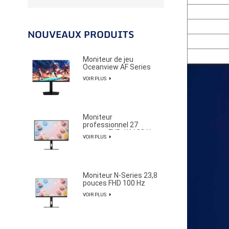
NOUVEAUX PRODUITS
Moniteur de jeu
Oceanview AF Series
27 pouces 2K 320 Hz
VOIR PLUS
pour joueurs
professionnels d'e-
sport
Moniteur
professionnel 27
pouces FHD 1K 100 Hz
VOIR PLUS
au design élégant et
épuré
Moniteur N-Series 23,8
pouces FHD 100 Hz
avec gamme de
VOIR PLUS
couleurs NTSC à 85 %