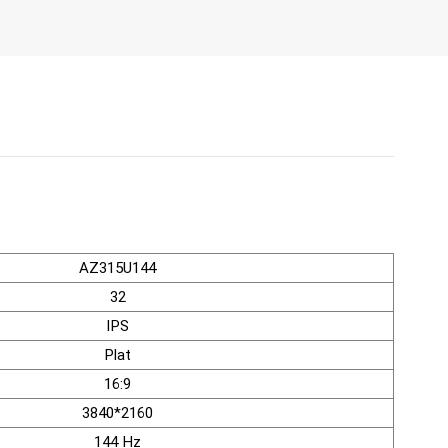
AZ315U144
32
IPS
Plat
16:9
3840*2160
144 Hz