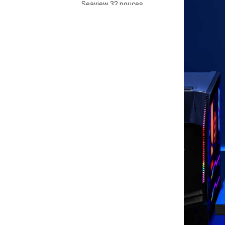
Seaview 32 pouces
QHD 100Hz IPS écran
non clignotant mural
VOIR PLUS
large gamme de
couleurs lumière de
bureau esports
moniteur S315Q100
Seaview – écran FHD
27 pouces FHD 280Hz
IPS/VA, non clignotant,
VOIR PLUS
mural, large gamme de
couleurs, éclairage de
bureau, moniteur
esports F270F280
Seaview 27 pouces
QHD 100Hz IPS/VA
écran non clignotant
VOIR PLUS
mural large gamme de
couleurs lumière de
bureau esports
moniteur F270Q100
Seaview 27 pouces
QHD 180Hz IPS/VA
écran non clignotant
VOIR PLUS
mural large gamme de
couleurs lumière de
bureau esports
moniteur F270Q180