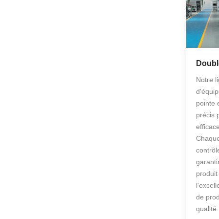
Doubl
Notre l
d'équip
pointe 
précis 
efficac
Chaque
contrôl
garantir
produit
l'excel
de pro
qualité.