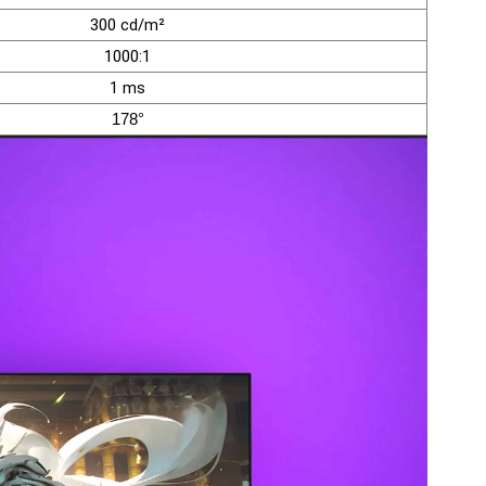
300 cd/m²
1000:1
1 ms
178°