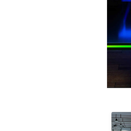
Seaview 27 pouces
QHD 240Hz IPS/VA
écran non clignotant
VOIR PLUS
mural large gamme de
couleurs lumière de
bureau esports
moniteur F270Q240