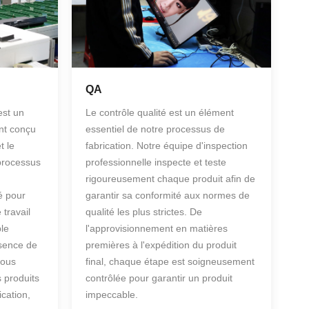
QA
est un
Le contrôle qualité est un élément
nt conçu
essentiel de notre processus de
t le
fabrication. Notre équipe d'inspection
processus
professionnelle inspecte et teste
rigoureusement chaque produit afin de
ié pour
garantir sa conformité aux normes de
travail
qualité les plus strictes. De
ble
l'approvisionnement en matières
ésence de
premières à l'expédition du produit
nous
final, chaque étape est soigneusement
 produits
contrôlée pour garantir un produit
cation,
impeccable.