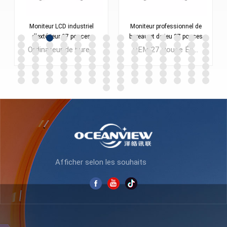
Moniteur LCD industriel
Moniteur professionnel de
d'extérieur 27 pouces
bureau et de jeu 27 pouces
K270F165
K270F240
Ordinateur de bureau à écran LCD LED 27 pouces OEM/ODM d'usine Full HD Moniteurs pour les entreprises de CAO sur ordinateur portable
OEM 27 Pouce Écran LCD LED pour ordinateur Moniteur 1080P 2K Lolgo personnalisé avec un faible MOQ
APPRENDRE
APPRENDRE
ENCORE PLUS
ENCORE PLUS
Afficher selon les souhaits