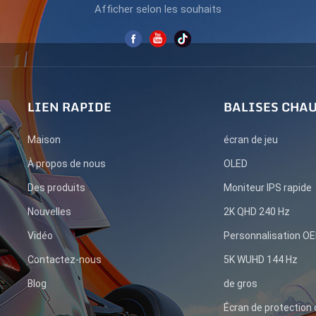
Afficher selon les souhaits
LIEN RAPIDE
BALISES CHA
Maison
écran de jeu
À propos de nous
OLED
Des produits
Moniteur IPS rapide
Nouvelles
2K QHD 240 Hz
Vidéo
Personnalisation 
Contactez-nous
5K WUHD 144 Hz
Blog
de gros
Écran de protection