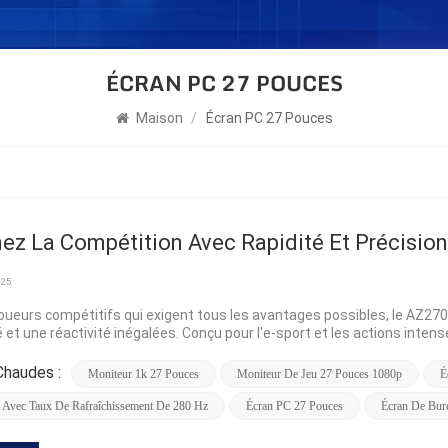
ÉCRAN PC 27 POUCES
Maison
/
Écran PC 27 Pouces
ez La Compétition Avec Rapidité Et Précision
025
joueurs compétitifs qui exigent tous les avantages possibles, le AZ2
é et une réactivité inégalées. Conçu pour l'e-sport et les actions inte
nel de 280 Hz à un temps de réponse ultra-rapide de 1 ms, garantissan
. Vous réagissez ainsi plus vite, visez plus juste et gardez une lon
Chaudes :
Moniteur 1k 27 Pouces
Moniteur De Jeu 27 Pouces 1080p
É
romis pour l'e-sport et les jeux rapides La résolution Full HD (1920 x
 d'images, essentielle pour un gameplay à rafraîchissement élevé. Av
 Avec Taux De Rafraîchissement De 280 Hz
Écran PC 27 Pouces
Écran De Bur
, les scènes sombres restent détaillées et les couleurs vives, vous off
e vision de 178° garantit une qualité d'image constante, que vous jouie