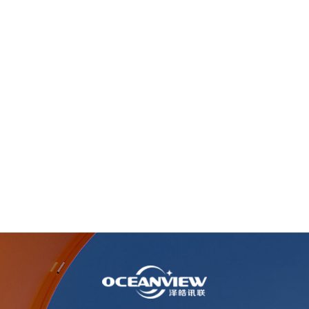
on revêtement mat antireflet prévient les reflets et son esthétique pr
n Le S270Q75 est un moniteur professionnel fiable et performant qui alli
nnels qui exigent de l'efficacité sans compromettre la qualité visuelle.