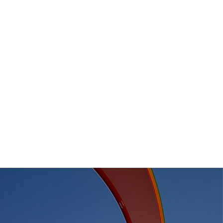
ofessionnelle s'adapte à tous les espaces de travail.
e netteté, réactivité et confort, parfait pour les