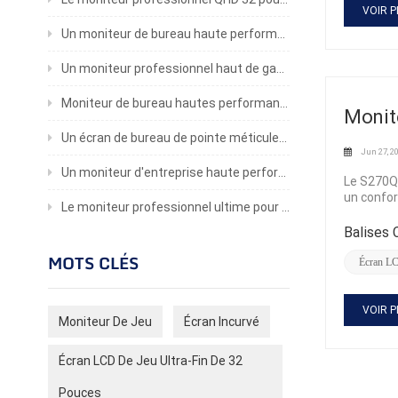
Un gamepl
VOIR P
et minimi
Un moniteur de bureau haute performance pour les professionnels
offre un 
excessive
Un moniteur professionnel haut de gamme pour une productivité inégalée
Temps de 
profonds,
Moniteur de bureau hautes performances avec une clarté époustouflante
support e
Monit
Taux de r
Un écran de bureau de pointe méticuleusement conçu pour offrir une expérience visuelle inégalée
vision : 1
Jun 27, 2
Un moniteur d'entreprise haute performance pour une productivité accrue
Le S270Q7
un confor
Le moniteur professionnel ultime pour l'efficacité et le confort visuel
résolutio
un travai
Balises 
qui perme
MOTS CLÉS
couleurs 
Écran LC
visioconf
bureaux b
réponse d
VOIR P
Moniteur De Jeu
Écran Incurvé
données f
légèremen
support r
Écran LCD De Jeu Ultra-Fin De 32
modes fai
conceptio
Pouces