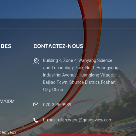
UDES
CONTACTEZ-NOUS
Building 4, Zone 4, Wanyang Science
and Technology Park, No. 1, Huangyong
Industrial Avenue, Huanglong Village,
Beijiao Town, Shunde District, Foshan
City, China
OEM/ODM
020-39969989
E-mail : allen.wang@gdseaview.com
 des yeux