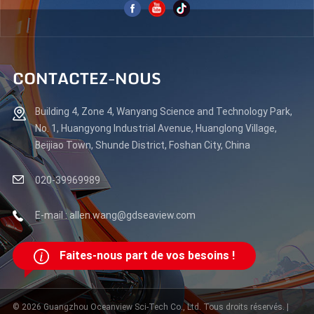
CONTACTEZ-NOUS
Building 4, Zone 4, Wanyang Science and Technology Park,
No. 1, Huangyong Industrial Avenue, Huanglong Village,
Beijiao Town, Shunde District, Foshan City, China
020-39969989
E-mail : allen.wang@gdseaview.com
Faites-nous part de vos besoins !
© 2026 Guangzhou Oceanview Sci-Tech Co., Ltd. Tous droits réservés. |