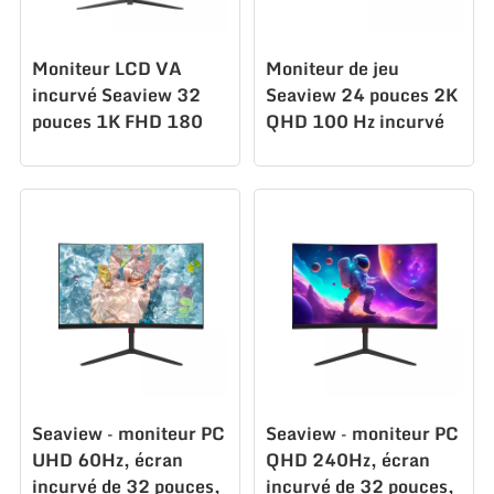
Moniteur LCD VA
Moniteur de jeu
incurvé Seaview 32
Seaview 24 pouces 2K
pouces 1K FHD 180
QHD 100 Hz incurvé
Hz 1500R HDR 1 ms
VA 1500R HDR 1 ms
CZ315F180 Moniteur
CZ238Q100
LED
Seaview – moniteur PC
Seaview – moniteur PC
UHD 60Hz, écran
QHD 240Hz, écran
incurvé de 32 pouces,
incurvé de 32 pouces,