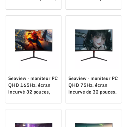
courbure 1500R,
courbure 1500R,
C315U60
C315Q240
Seaview – moniteur PC
Seaview – moniteur PC
QHD 165Hz, écran
QHD 75Hz, écran
incurvé 32 pouces,
incurvé de 32 pouces,
courbure 1500R,
courbure 1500R,
C315Q165
C315Q75