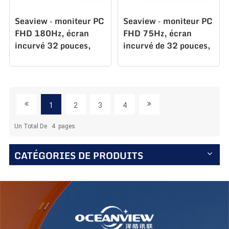
Seaview – moniteur PC
Seaview – moniteur PC
FHD 180Hz, écran
FHD 75Hz, écran
incurvé 32 pouces,
incurvé de 32 pouces,
courbure 1500R,
courbure 1500R,
C315F180
C315F75
1
2
3
4
Un Total De
4
Pages
CATÉGORIES DE PRODUITS