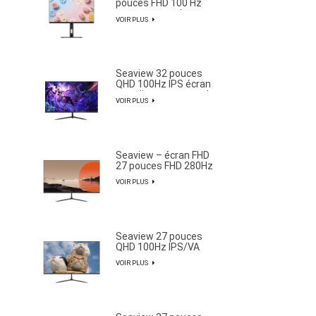
pouces FHD 100 Hz
avec gamme de
VOIR PLUS
couleurs NTSC à 85 %
Seaview 32 pouces
QHD 100Hz IPS écran
non clignotant mural
VOIR PLUS
large gamme de
couleurs lumière de
bureau esports
moniteur S315Q100
Seaview – écran FHD
27 pouces FHD 280Hz
IPS/VA, non clignotant,
VOIR PLUS
mural, large gamme de
couleurs, éclairage de
bureau, moniteur
esports F270F280
Seaview 27 pouces
QHD 100Hz IPS/VA
écran non clignotant
VOIR PLUS
mural large gamme de
couleurs lumière de
bureau esports
moniteur F270Q100