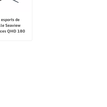
 esports de
ille Seaview
uces QHD 180
est-seller
80