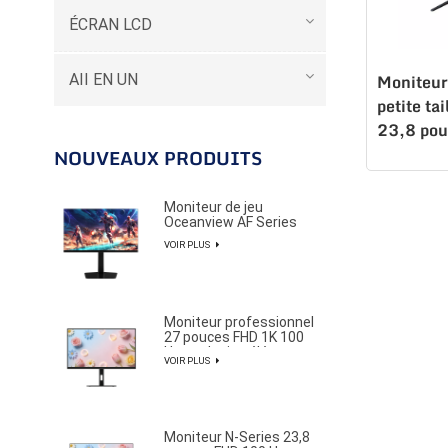
ÉCRAN LCD
AII EN UN
Moniteur
petite ta
23,8 po
Hz IPS, b
NOUVEAUX PRODUITS
K238Q1
Moniteur de jeu
Oceanview AF Series
27 pouces 2K 320 Hz
VOIR PLUS
pour joueurs
professionnels d'e-
sport
Moniteur professionnel
27 pouces FHD 1K 100
Hz au design élégant et
VOIR PLUS
épuré
Moniteur N-Series 23,8