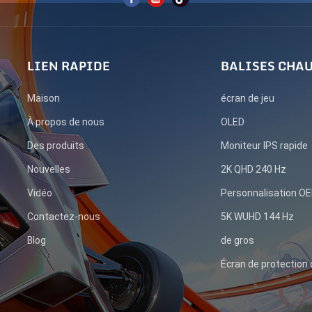
LIEN RAPIDE
BALISES CHA
Maison
écran de jeu
À propos de nous
OLED
Des produits
Moniteur IPS rapide
Nouvelles
2K QHD 240 Hz
Vidéo
Personnalisation 
Contactez-nous
5K WUHD 144 Hz
Blog
de gros
Écran de protection