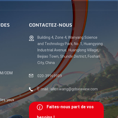
UDES
CONTACTEZ-NOUS
Building 4, Zone 4, Wanyang Science
and Technology Park, No. 1, Huangyong
Industrial Avenue, Huanglong Village,
Beijiao Town, Shunde District, Foshan
City, China
OEM/ODM
020-39969989
E-mail : allen.wang@gdseaview.com
 des yeux
Faites-nous part de vos
besoins !