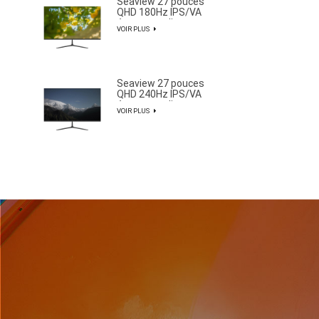
Seaview 27 pouces
QHD 180Hz IPS/VA
écran non clignotant
VOIR PLUS
mural large gamme de
couleurs lumière de
bureau esports
moniteur F270Q180
Seaview 27 pouces
QHD 240Hz IPS/VA
écran non clignotant
VOIR PLUS
mural large gamme de
couleurs lumière de
bureau esports
moniteur F270Q240