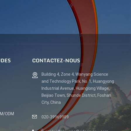
UDES
CONTACTEZ-NOUS
Building 4, Zone 4, Wanyang Science
and Technology Park, No. 1, Huangyong
Industrial Avenue, Huanglong Village,
Beijiao Town, Shunde District, Foshan
City, China
OEM/ODM
020-39969989